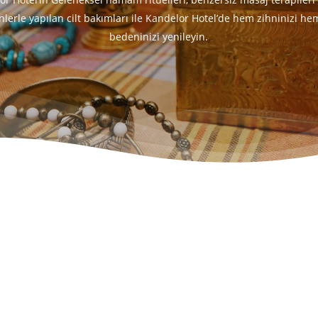
nlerle yapılan cilt bakımları ile Kandelor Hotel’de hem zihninizi he
bedeninizi yenileyin.