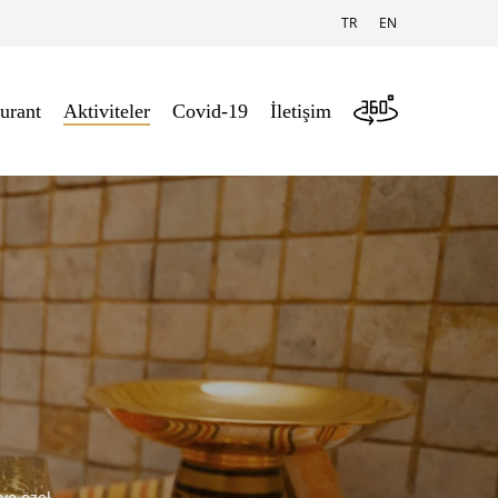
TR
EN
urant
Aktiviteler
Covid-19
İletişim
ve özel