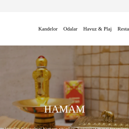
Kandelor
Odalar
Havuz & Plaj
Resta
HAMAM
or Hotel‘in Geleneksel hamam ritüelleri, benzersiz masaj terapileri 